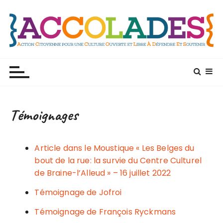
P
a
s
s
e
r
a
u
c
Témoignages
o
n
t
Article dans le Moustique « Les Belges du
e
bout de la rue: la survie du Centre Culturel
n
de Braine-l’Alleud » – 16 juillet 2022
u
Témoignage de Jofroi
Témoignage de François Ryckmans