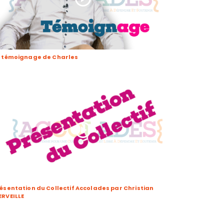
e témoignage de Charles
ésentation du Collectif Accolades par Christian
RVEILLE